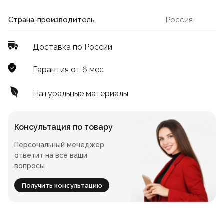
Лофт
Для летнего кафе
Страна-производитель
Россия
Для фудкорта
Доставка по России
Лофт
Конференц-столы
Гарантия от 6 мес
Для общепита
Квадратные
Натуральные материалы
На одной ножке
Консультация по товару
Персональный менеджер
Для гостиниц
ответит на все ваши
вопросы
Получить консультацию