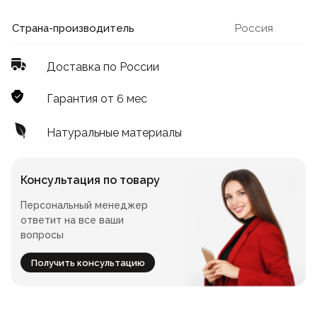
Лофт
Для летнего кафе
Страна-производитель
Россия
Для фудкорта
Доставка по России
Лофт
Конференц-столы
Гарантия от 6 мес
Для общепита
Квадратные
Натуральные материалы
На одной ножке
Консультация по товару
Персональный менеджер
Для гостиниц
ответит на все ваши
вопросы
Получить консультацию