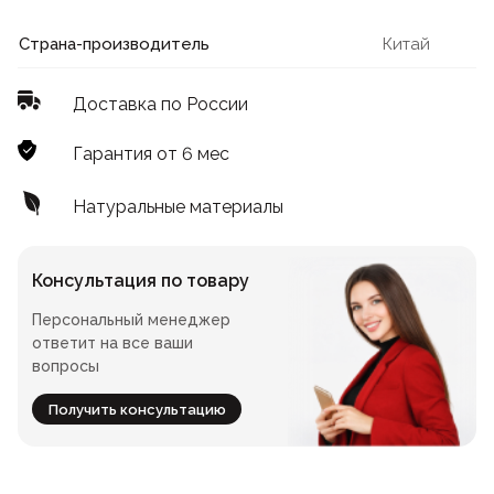
Лофт
Для летнего кафе
Страна-производитель
Китай
Для фудкорта
Доставка по России
Лофт
Конференц-столы
Гарантия от 6 мес
Для общепита
Квадратные
Натуральные материалы
На одной ножке
Консультация по товару
Персональный менеджер
Для гостиниц
ответит на все ваши
вопросы
Получить консультацию