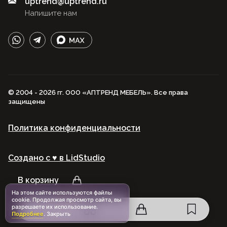
uptrend@uptrend.ru
Напишите нам
© 2004 - 2026 гг. ООО «АПТРЕНД МЕБЕЛЬ». Все права
защищены
Политика конфиденциальности
Создано с ♥️ в LidStudio
В корзину
На этом сайте используются файлы
cookie. Продолжая просмотр сайта, вы
разрешаете их использование.
Подробнее
.
Закрыть