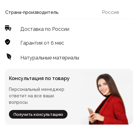
Лофт
Для летнего кафе
Страна-производитель
Россия
Для фудкорта
Доставка по России
Лофт
Конференц-столы
Гарантия от 6 мес
Для общепита
Квадратные
Натуральные материалы
На одной ножке
Консультация по товару
Персональный менеджер
Для гостиниц
ответит на все ваши
вопросы
Получить консультацию