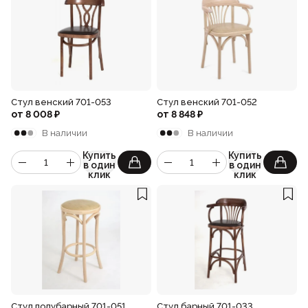
Стул венский 701-053
Стул венский 701-052
от
8 008
₽
от
8 848
₽
В наличии
В наличии
Купить
Купить
в один
в один
клик
клик
Стул полубарный 701-051
Стул барный 701-033