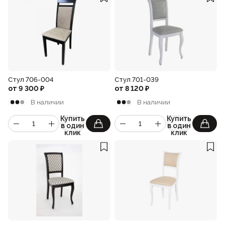
Стул 706-004
Стул 701-039
от
9 300
₽
от
8 120
₽
В наличии
В наличии
Купить
Купить
в один
в один
клик
клик