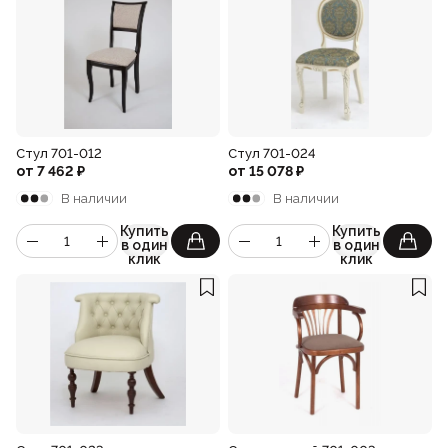
Стул 701-012
Стул 701-024
от
7 462
₽
от
15 078
₽
В наличии
В наличии
Купить
Купить
в один
в один
клик
клик