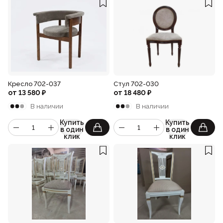
Кресло 702-037
Стул 702-030
от
13 580
₽
от
18 480
₽
В наличии
В наличии
Купить
Купить
в один
в один
клик
клик