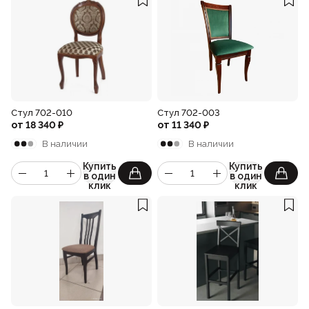
Стул 702-010
Стул 702-003
от
18 340
₽
от
11 340
₽
В наличии
В наличии
Купить
Купить
в один
в один
клик
клик