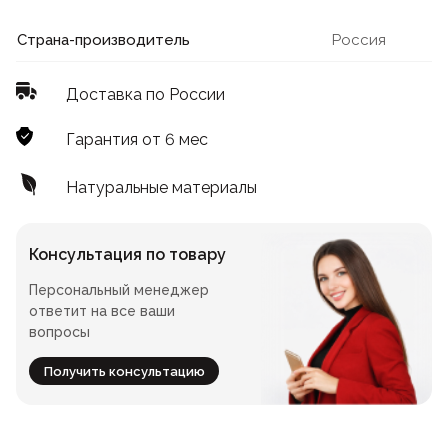
Лофт
Для летнего кафе
Страна-производитель
Россия
Для фудкорта
Доставка по России
Лофт
Конференц-столы
Гарантия от 6 мес
Для общепита
Квадратные
Натуральные материалы
На одной ножке
Консультация по товару
Персональный менеджер
Для гостиниц
ответит на все ваши
вопросы
Получить консультацию