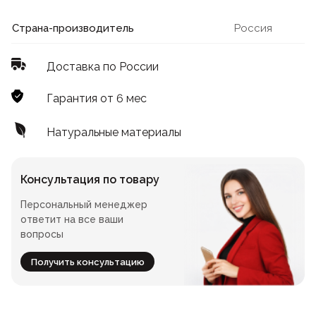
Лофт
Для летнего кафе
Страна-производитель
Россия
Для фудкорта
Доставка по России
Лофт
Конференц-столы
Гарантия от 6 мес
Для общепита
Квадратные
Натуральные материалы
На одной ножке
Консультация по товару
Персональный менеджер
Для гостиниц
ответит на все ваши
вопросы
Получить консультацию