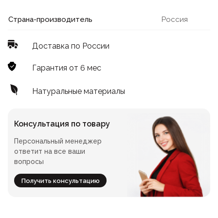
Лофт
Для летнего кафе
Страна-производитель
Россия
Для фудкорта
Доставка по России
Лофт
Конференц-столы
Гарантия от 6 мес
Для общепита
Квадратные
Натуральные материалы
На одной ножке
Консультация по товару
Персональный менеджер
Для гостиниц
ответит на все ваши
вопросы
Получить консультацию