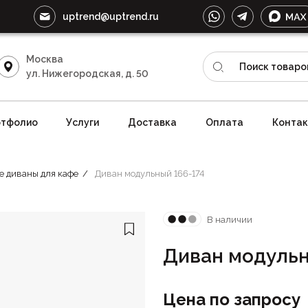
uptrend@uptrend.ru
Москва
ул. Нижегородская, д. 50
тфолио
Услуги
Доставка
Оплата
Конта
е диваны для кафе
Диван модульный 166-174
В наличии
Диван модульн
Цена по запросу