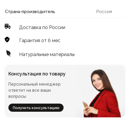
Лофт
Для летнего кафе
Страна-производитель
Россия
Для фудкорта
Доставка по России
Лофт
Конференц-столы
Гарантия от 6 мес
Для общепита
Квадратные
Натуральные материалы
На одной ножке
Консультация по товару
Персональный менеджер
Для гостиниц
ответит на все ваши
вопросы
Получить консультацию