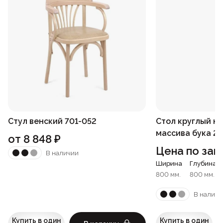
Стул венский 701-052
Стол круглый на
массива бука 2
от
8 848
₽
Цена по зап
В наличии
Ширина
Глубина
800 мм.
800 мм.
В наличи
Купить в один
Купить в один