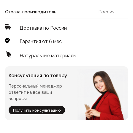
Лофт
Для летнего кафе
Страна-производитель
Россия
Для фудкорта
Доставка по России
Лофт
Конференц-столы
Гарантия от 6 мес
Для общепита
Квадратные
Натуральные материалы
На одной ножке
Консультация по товару
Персональный менеджер
Для гостиниц
ответит на все ваши
вопросы
Получить консультацию