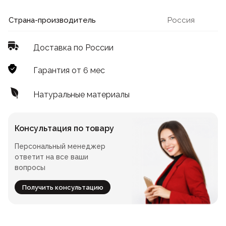
Лофт
Для летнего кафе
Страна-производитель
Россия
Для фудкорта
Доставка по России
Лофт
Конференц-столы
Гарантия от 6 мес
Для общепита
Квадратные
Натуральные материалы
На одной ножке
Консультация по товару
Персональный менеджер
Для гостиниц
ответит на все ваши
вопросы
Получить консультацию