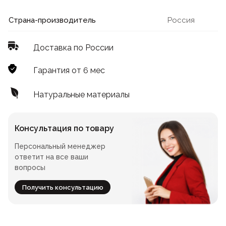
Лофт
Для летнего кафе
Страна-производитель
Россия
Для фудкорта
Доставка по России
Лофт
Конференц-столы
Гарантия от 6 мес
Для общепита
Квадратные
Натуральные материалы
На одной ножке
Консультация по товару
Персональный менеджер
Для гостиниц
ответит на все ваши
вопросы
Получить консультацию