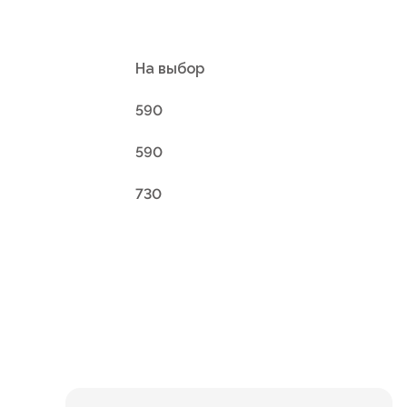
На выбор
590
590
730