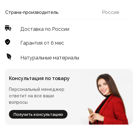
Лофт
Для летнего кафе
Страна-производитель
Россия
Для фудкорта
Доставка по России
Лофт
Конференц-столы
Гарантия от 6 мес
Для общепита
Квадратные
Натуральные материалы
На одной ножке
Консультация по товару
Персональный менеджер
Для гостиниц
ответит на все ваши
вопросы
Получить консультацию