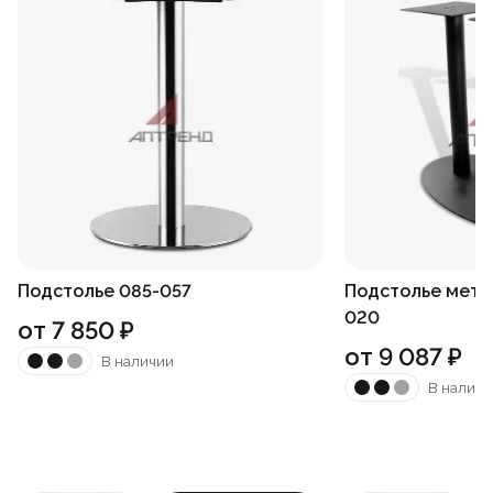
Подстолье 085-057
Подстолье мета
020
от
7 850
₽
от
9 087
₽
В наличии
В наличи