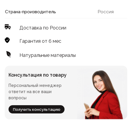
Лофт
Для летнего кафе
Страна-производитель
Россия
Для фудкорта
Доставка по России
Лофт
Конференц-столы
Гарантия от 6 мес
Для общепита
Квадратные
Натуральные материалы
На одной ножке
Консультация по товару
Персональный менеджер
Для гостиниц
ответит на все ваши
вопросы
Получить консультацию