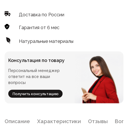
Лофт
Для летнего кафе
Доставка по России
Для фудкорта
Гарантия от 6 мес
Лофт
Конференц-столы
Натуральные материалы
Для общепита
Квадратные
Консультация по товару
На одной ножке
Персональный менеджер
ответит на все ваши
вопросы
Для гостиниц
Получить консультацию
Описание
Характеристики
Отзывы
Воп