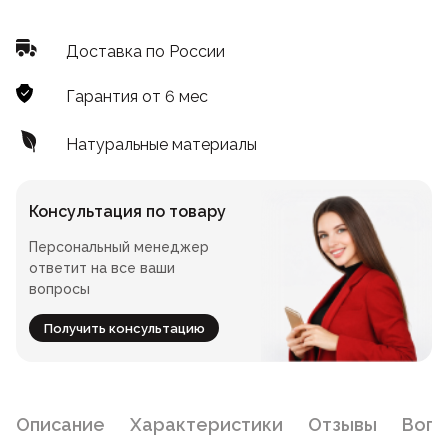
Лофт
Для летнего кафе
Доставка по России
Для фудкорта
Гарантия от 6 мес
Лофт
Конференц-столы
Натуральные материалы
Для общепита
Квадратные
Консультация по товару
На одной ножке
Персональный менеджер
ответит на все ваши
вопросы
Для гостиниц
Получить консультацию
Описание
Характеристики
Отзывы
Воп