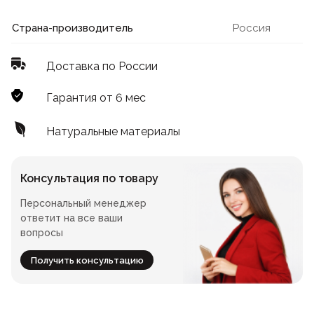
Лофт
Для летнего кафе
Страна-производитель
Россия
Для фудкорта
Доставка по России
Лофт
Конференц-столы
Гарантия от 6 мес
Для общепита
Квадратные
Натуральные материалы
На одной ножке
Консультация по товару
Персональный менеджер
Для гостиниц
ответит на все ваши
вопросы
Получить консультацию