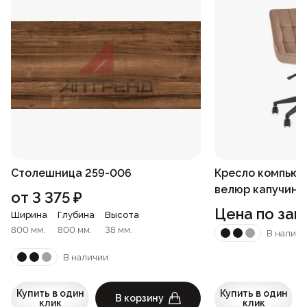
Столешница 259-006
Кресло компьют
велюр капучино
от
3 375
₽
Цена по зап
Ширина
Глубина
Высота
800 мм.
800 мм.
38 мм.
В наличи
В наличии
Купить в один
Купить в один
В корзину
клик
клик