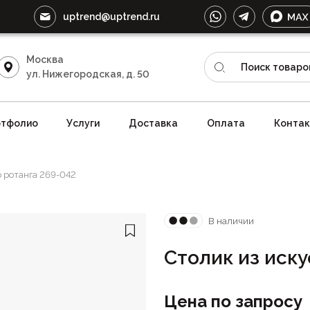
uptrend@uptrend.ru
Москва
ул. Нижегородская, д. 50
тфолио
Услуги
Доставка
Оплата
Конта
о ротанга 269-042
В наличии
Столик из иск
Цена по запросу