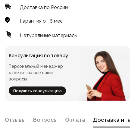
Стойки
Доставка по России
Подушки
Складные стулья
Барные
Дизайнерские
Гарантия от 6 мес
Предметы интерьера
Скамейки
Складные столы
Под старину
Мягкие
Натуральные материалы
Пластиковая мебель
Сцены и танцполы
Для летнего кафе
Барные
Консультация по товару
Урны для фудкорта
На металлокаркасе
Персональный менеджер
Банкетные
ответит на все ваши
вопросы
Пластиковые
Для фудкорта
Получить консультацию
Банкетные
Для гостиниц
Круглые
Отзывы
Вопросы
Оплата
Доставка и гар
Конференц-стулья