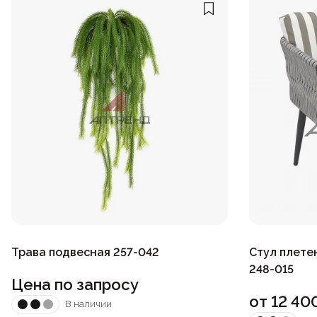
Трава подвесная 257-042
Стул плете
248-015
Цена по запросу
от
12 40
В наличии