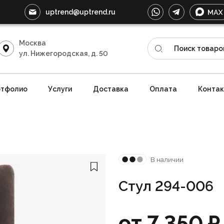
uptrend@uptrend.ru
Москва
ул. Нижегородская, д. 50
тфолио
Услуги
Доставка
Оплата
Конта
В наличии
Стул 294-006
от
7 350
₽