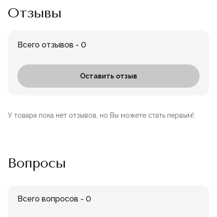
Лофт
Отзывы
Для летнего кафе
Для фудкорта
Всего отзывов - 0
Лофт
Конференц-столы
Оставить отзыв
Для общепита
Квадратные
У товара пока нет отзывов, но Вы можете стать первым!
На одной ножке
Для гостиниц
Вопросы
Всего вопросов - 0