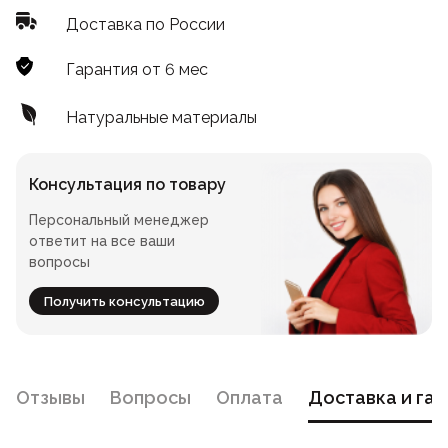
Стойки
Доставка по России
Подушки
Складные стулья
Барные
Дизайнерские
Гарантия от 6 мес
Предметы интерьера
Скамейки
Складные столы
Под старину
Мягкие
Натуральные материалы
Пластиковая мебель
Сцены и танцполы
Для летнего кафе
Барные
Консультация по товару
Урны для фудкорта
На металлокаркасе
Персональный менеджер
Банкетные
ответит на все ваши
вопросы
Пластиковые
Для фудкорта
Получить консультацию
Банкетные
Для гостиниц
Круглые
Отзывы
Вопросы
Оплата
Доставка и гар
Конференц-стулья