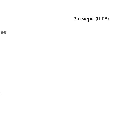
Размеры (ШГВ)
цев
!