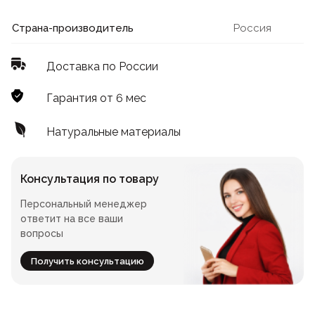
Лофт
Для летнего кафе
Страна-производитель
Россия
Для фудкорта
Доставка по России
Лофт
Конференц-столы
Гарантия от 6 мес
Для общепита
Квадратные
Натуральные материалы
На одной ножке
Консультация по товару
Персональный менеджер
Для гостиниц
ответит на все ваши
вопросы
Получить консультацию