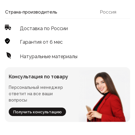
Лофт
Для летнего кафе
Страна-производитель
Россия
Для фудкорта
Доставка по России
Лофт
Конференц-столы
Гарантия от 6 мес
Для общепита
Квадратные
Натуральные материалы
На одной ножке
Консультация по товару
Персональный менеджер
Для гостиниц
ответит на все ваши
вопросы
Получить консультацию