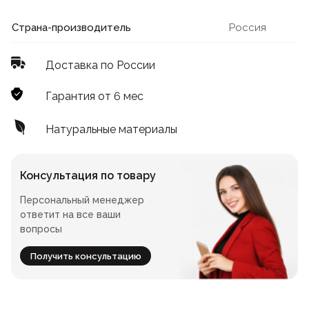
Лофт
Для летнего кафе
Страна-производитель
Россия
Для фудкорта
Доставка по России
Лофт
Конференц-столы
Гарантия от 6 мес
Для общепита
Квадратные
Натуральные материалы
На одной ножке
Консультация по товару
Персональный менеджер
Для гостиниц
ответит на все ваши
вопросы
Получить консультацию