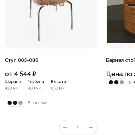
Стул 085-086
Барная сто
от
4 544
₽
Цена по 
Ширина
Глубина
Высота
В 
430 мм.
460 мм.
850 мм.
В наличии