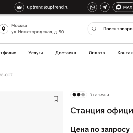
uptrend@uptrend.ru
Москва
ул. Нижегородская, д. 50
тфолио
Услуги
Доставка
Оплата
Конта
88-007
В наличии
Станция офици
Цена по запросу