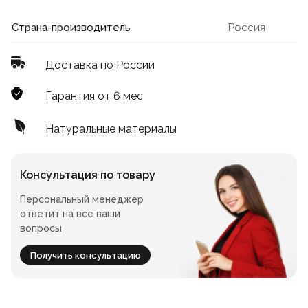
Лофт
Для летнего кафе
Страна-производитель
Россия
Для фудкорта
Доставка по России
Лофт
Конференц-столы
Гарантия от 6 мес
Для общепита
Квадратные
Натуральные материалы
На одной ножке
Консультация по товару
Персональный менеджер
Для гостиниц
ответит на все ваши
вопросы
Получить консультацию