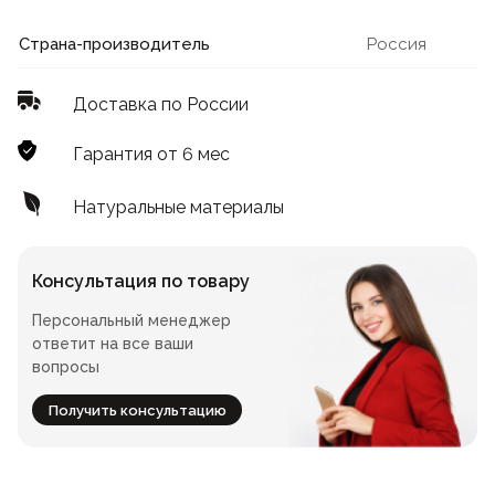
Лофт
Для летнего кафе
Страна-производитель
Россия
Для фудкорта
Доставка по России
Лофт
Конференц-столы
Гарантия от 6 мес
Для общепита
Квадратные
Натуральные материалы
На одной ножке
Консультация по товару
Персональный менеджер
Для гостиниц
ответит на все ваши
вопросы
Получить консультацию