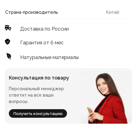
Лофт
Для летнего кафе
Страна-производитель
Китай
Для фудкорта
Доставка по России
Лофт
Конференц-столы
Гарантия от 6 мес
Для общепита
Квадратные
Натуральные материалы
На одной ножке
Консультация по товару
Персональный менеджер
Для гостиниц
ответит на все ваши
вопросы
Получить консультацию