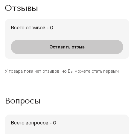
Лофт
Отзывы
Для летнего кафе
Для фудкорта
Всего отзывов - 0
Лофт
Конференц-столы
Оставить отзыв
Для общепита
Квадратные
У товара пока нет отзывов, но Вы можете стать первым!
На одной ножке
Для гостиниц
Вопросы
Всего вопросов - 0