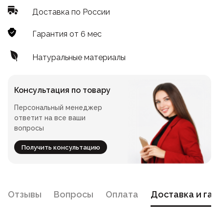
Стойки
Доставка по России
Подушки
Складные стулья
Барные
Дизайнерские
Гарантия от 6 мес
Предметы интерьера
Скамейки
Складные столы
Под старину
Мягкие
Натуральные материалы
Пластиковая мебель
Сцены и танцполы
Для летнего кафе
Барные
Консультация по товару
Урны для фудкорта
На металлокаркасе
Персональный менеджер
Банкетные
ответит на все ваши
вопросы
Пластиковые
Для фудкорта
Получить консультацию
Банкетные
Для гостиниц
Круглые
Отзывы
Вопросы
Оплата
Доставка и гар
Конференц-стулья