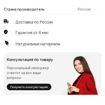
Лофт
Для летнего кафе
Страна-производитель
Россия
Для фудкорта
Доставка по России
Лофт
Конференц-столы
Гарантия от 6 мес
Для общепита
Квадратные
Натуральные материалы
На одной ножке
Консультация по товару
Персональный менеджер
Для гостиниц
ответит на все ваши
вопросы
Получить консультацию