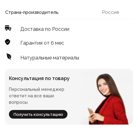
Лофт
Для летнего кафе
Страна-производитель
Россия
Для фудкорта
Доставка по России
Лофт
Конференц-столы
Гарантия от 6 мес
Для общепита
Квадратные
Натуральные материалы
На одной ножке
Консультация по товару
Персональный менеджер
Для гостиниц
ответит на все ваши
вопросы
Получить консультацию