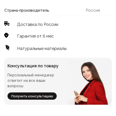
Лофт
Для летнего кафе
Страна-производитель
Россия
Для фудкорта
Доставка по России
Лофт
Конференц-столы
Гарантия от 6 мес
Для общепита
Квадратные
Натуральные материалы
На одной ножке
Консультация по товару
Персональный менеджер
Для гостиниц
ответит на все ваши
вопросы
Получить консультацию