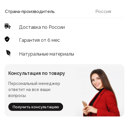
Лофт
Для летнего кафе
Страна-производитель
Россия
Для фудкорта
Доставка по России
Лофт
Конференц-столы
Гарантия от 6 мес
Для общепита
Квадратные
Натуральные материалы
На одной ножке
Консультация по товару
Персональный менеджер
Для гостиниц
ответит на все ваши
вопросы
Получить консультацию