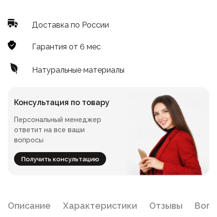
Лофт
Для летнего кафе
Доставка по России
Для фудкорта
Гарантия от 6 мес
Лофт
Конференц-столы
Натуральные материалы
Для общепита
Квадратные
Консультация по товару
На одной ножке
Персональный менеджер
ответит на все ваши
вопросы
Для гостиниц
Получить консультацию
Описание
Характеристики
Отзывы
Воп