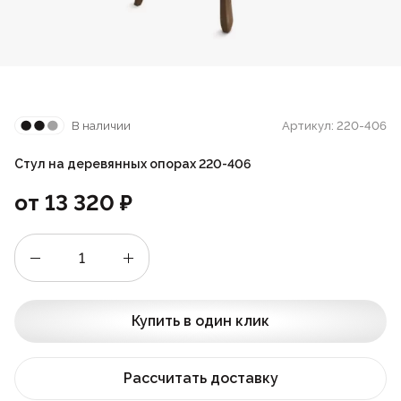
Стойки
Подушки
Складные стулья
Барные
Дизайнерские
Предметы интерьера
Скамейки
Складные столы
Под старину
Мягкие
Пластиковая мебель
В наличии
Артикул: 220-406
Сцены и танцполы
Для летнего кафе
Барные
Стул на деревянных опорах 220-406
Урны для фудкорта
На металлокаркасе
от
13 320
₽
Банкетные
Пластиковые
Для фудкорта
Банкетные
Купить в один клик
Для гостиниц
Круглые
Рассчитать доставку
Конференц-стулья