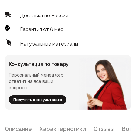
Лофт
Для летнего кафе
Доставка по России
Для фудкорта
Гарантия от 6 мес
Лофт
Конференц-столы
Натуральные материалы
Для общепита
Квадратные
Консультация по товару
На одной ножке
Персональный менеджер
ответит на все ваши
вопросы
Для гостиниц
Получить консультацию
Описание
Характеристики
Отзывы
Воп