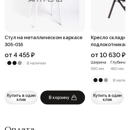
Стул на металлическом каркасе
Кресло складно
305-016
подлокотниками
от
4 455
₽
от
10 630
₽
Ширина
Глубина
В наличии
590 мм.
480 мм.
В наличи
Купить в один
Купить в один
В корзину
клик
клик
Оплата