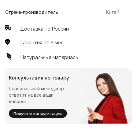
Лофт
Для летнего кафе
Страна-производитель
Китай
Для фудкорта
Доставка по России
Лофт
Конференц-столы
Гарантия от 6 мес
Для общепита
Квадратные
Натуральные материалы
На одной ножке
Консультация по товару
Персональный менеджер
Для гостиниц
ответит на все ваши
вопросы
Получить консультацию