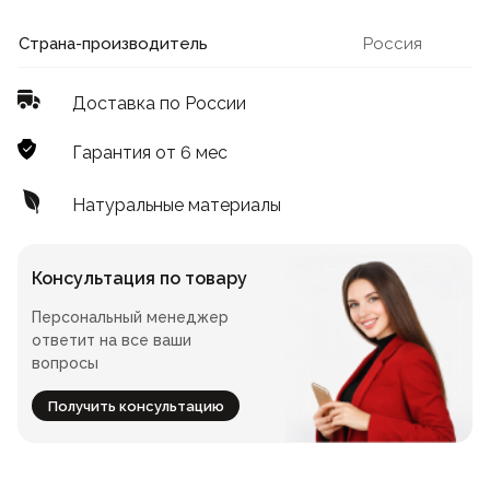
Лофт
Для летнего кафе
Страна-производитель
Россия
Для фудкорта
Доставка по России
Лофт
Конференц-столы
Гарантия от 6 мес
Для общепита
Квадратные
Натуральные материалы
На одной ножке
Консультация по товару
Персональный менеджер
Для гостиниц
ответит на все ваши
вопросы
Получить консультацию