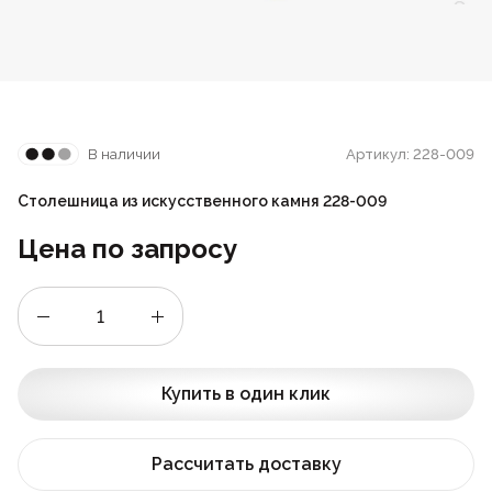
Стойки
Подушки
Складные стулья
Барные
Дизайнерские
Предметы интерьера
Скамейки
Складные столы
Под старину
Мягкие
Пластиковая мебель
В наличии
Артикул: 228-009
Сцены и танцполы
Для летнего кафе
Барные
Столешница из искусственного камня 228-009
Урны для фудкорта
На металлокаркасе
Цена по запросу
Банкетные
Пластиковые
Для фудкорта
Банкетные
Купить в один клик
Для гостиниц
Круглые
Рассчитать доставку
Конференц-стулья