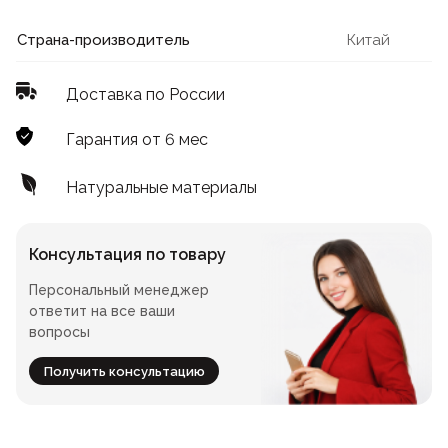
Лофт
Для летнего кафе
Страна-производитель
Китай
Для фудкорта
Доставка по России
Лофт
Конференц-столы
Гарантия от 6 мес
Для общепита
Квадратные
Натуральные материалы
На одной ножке
Консультация по товару
Персональный менеджер
Для гостиниц
ответит на все ваши
вопросы
Получить консультацию