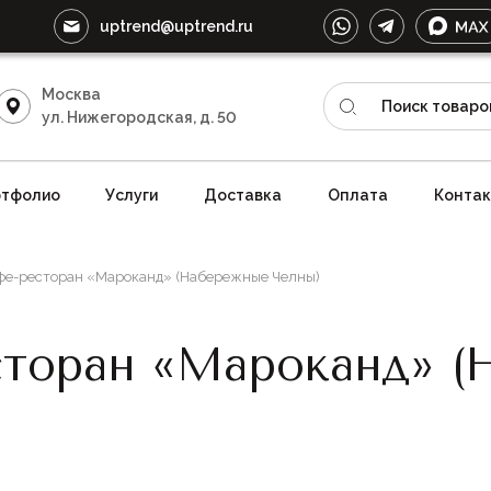
uptrend@uptrend.ru
Москва
ул. Нижегородская, д. 50
тфолио
Услуги
Доставка
Оплата
Конта
фе-ресторан «Мароканд» (Набережные Челны)
сторан «Мароканд» (