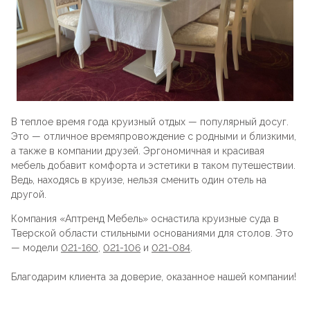
Стойки
Подушки
Складные стулья
Барные
Дизайнерские
Предметы интерьера
Скамейки
Складные столы
Под старину
Мягкие
Пластиковая мебель
Сцены и танцполы
Для летнего кафе
Барные
В теплое время года круизный отдых — популярный досуг.
Это — отличное времяпровождение с родными и близкими,
Урны для фудкорта
На металлокаркасе
а также в компании друзей. Эргономичная и красивая
Банкетные
мебель добавит комфорта и эстетики в таком путешествии.
Ведь, находясь в круизе, нельзя сменить один отель на
Пластиковые
другой.
Для фудкорта
Компания «Аптренд Мебель» оснастила круизные суда в
Банкетные
Тверской области стильными основаниями для столов. Это
— модели
021-160
,
021-106
и
021-084
.
Для гостиниц
Круглые
Благодарим клиента за доверие, оказанное нашей компании!
Конференц-стулья