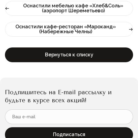
Лофт
Оснастили мебелью кафе «Хлеб&Соль»
(аэропорт Шереметьево)
Для летнего кафе
Для фудкорта
Оснастили кафе-ресторан «Мароканд»
Лофт
(Набережные Челны)
Конференц-столы
Для общепита
Вернуться к списку
Квадратные
На одной ножке
Подпишитесь на E-mail рассылку и
Для гостиниц
будьте в курсе всех акций!
Подписаться