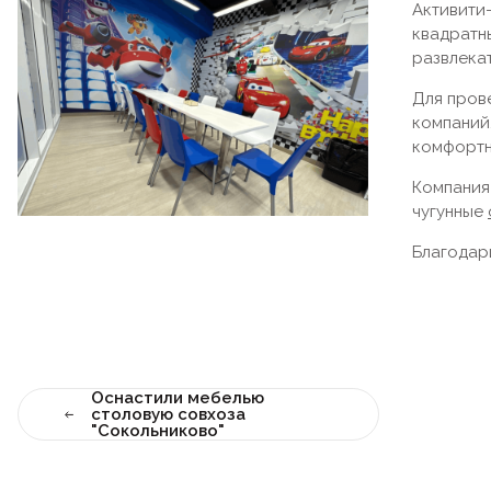
Активити-
квадратн
развлека
Для пров
компаний
комфортн
Компания
чугунные
Благодар
Оснастили мебелью
столовую совхоза
"Сокольниково"