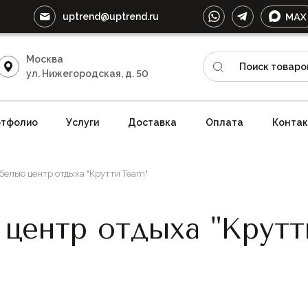
uptrend@uptrend.ru
Москва
ул. Нижегородская, д. 50
тфолио
Услуги
Доставка
Оплата
Конта
елью центр отдыха "Крутти Team"
центр отдыха "Крутт