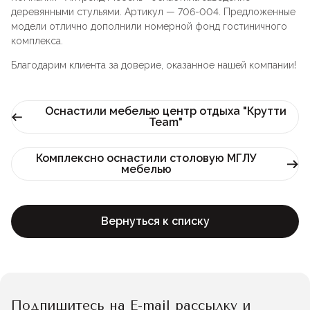
Лофт
деревянными стульями. Артикул — 706-004. Предложенные
Для летнего кафе
модели отлично дополнили номерной фонд гостиничного
комплекса.
Для фудкорта
Благодарим клиента за доверие, оказанное нашей компании!
Лофт
Конференц-столы
Оснастили мебелью центр отдыха "Крутти
Для общепита
Team"
Квадратные
Комплексно оснастили столовую МГЛУ
мебелью
На одной ножке
Для гостиниц
Вернуться к списку
Подпишитесь на E-mail рассылку и