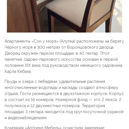
Стойки
Подушки
Складные стулья
Барные
Дизайнерские
Предметы интерьера
Скамейки
Складные столы
Под старину
Мягкие
Пластиковая мебель
Сцены и танцполы
Апартаменты «Сон у моря» (Алупка) расположены на берегу
Для летнего кафе
Чёрного моря в 300 метрах от Воронцовского дворца.
Барные
Дворец окружен парком площадью в 40 гектар. Этот
Урны для фудкорта
памятник садово-паркового искусства основан в первой
На металлокаркасе
половине XIX века под руководством немецкого садовника
Банкетные
Карла Кебаха.
Пластиковые
Пруды и озера с лебедями, удивительные растения,
Для фудкорта
многочисленные водопады и каскады создают атмосферу
отдыха. Гости размещаются в двухэтажном корпусе. Корпус
Банкетные
в состоит из 16 номеров. Номерной фонд — это 2 люкса, 2
Для гостиниц
полулюкса и 12 двухместных номеров. Территория
площадью 3 гектара находится под круглосуточной охраной
Круглые
и видеонаблюдением.
Конференц-стулья
Компания «Аптренд Мебель» оснастила заведение