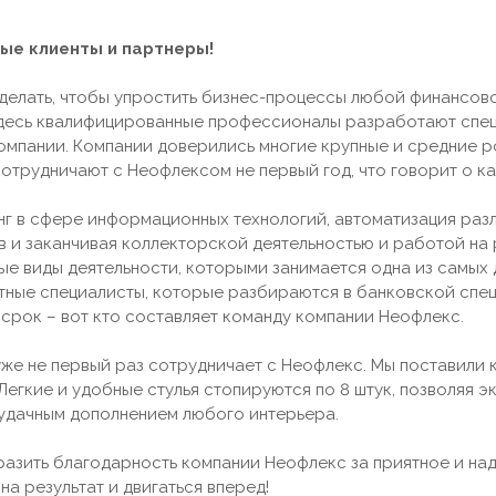
ые клиенты и партнеры!
 делать, чтобы упростить бизнес-процессы любой финансов
десь квалифицированные профессионалы разработают спец
омпании. Компании доверились многие крупные и средние ро
сотрудничают с Неофлексом не первый год, что говорит о к
нг в сфере информационных технологий, автоматизация разл
в и заканчивая коллекторской деятельностью и работой на
ые виды деятельности, которыми занимается одна из самых
тные специалисты, которые разбираются в банковской спец
 срок – вот кто составляет команду компании Неофлекс.
уже не первый раз сотрудничает с Неофлекс. Мы поставили
Легкие и удобные стулья стопируются по 8 штук, позволяя 
 удачным дополнением любого интерьера.
разить благодарность компании Неофлекс за приятное и над
на результат и двигаться вперед!