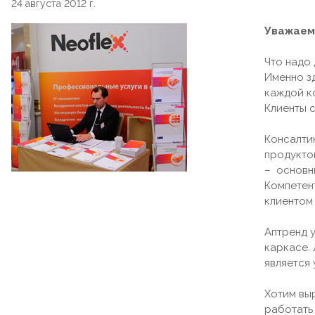
24 августа 2012 г.
Уважаем
Что надо
Именно з
каждой к
Клиенты 
Консалти
продукто
– основн
Компетен
клиентом
Аптренд 
каркасе. 
является
Хотим вы
работать 