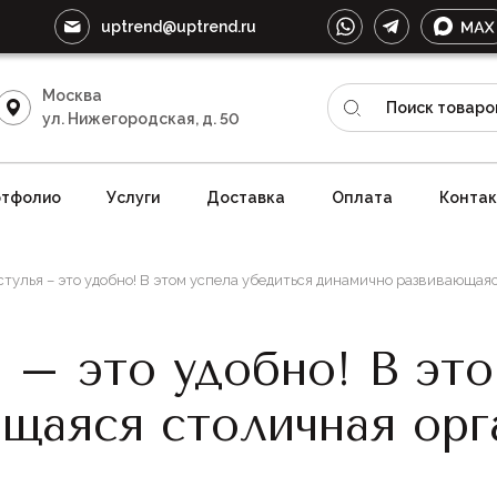
uptrend@uptrend.ru
Москва
ул. Нижегородская, д. 50
тфолио
Услуги
Доставка
Оплата
Конта
тулья – это удобно! В этом успела убедиться динамично развивающая
 – это удобно! В это
щаяся столичная ор