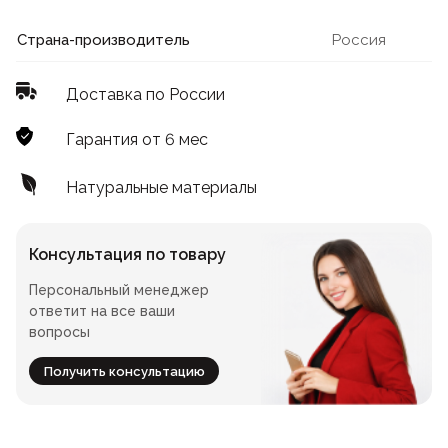
Лофт
Для летнего кафе
Страна-производитель
Россия
Для фудкорта
Доставка по России
Лофт
Конференц-столы
Гарантия от 6 мес
Для общепита
Квадратные
Натуральные материалы
На одной ножке
Консультация по товару
Персональный менеджер
Для гостиниц
ответит на все ваши
вопросы
Получить консультацию