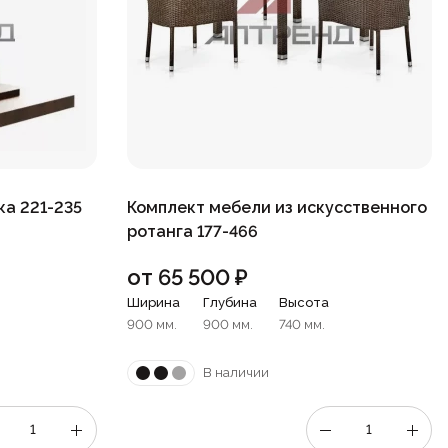
ка 221-235
Комплект мебели из искусственного
ротанга 177-466
от
65 500
₽
Ширина
Глубина
Высота
900 мм.
900 мм.
740 мм.
В наличии