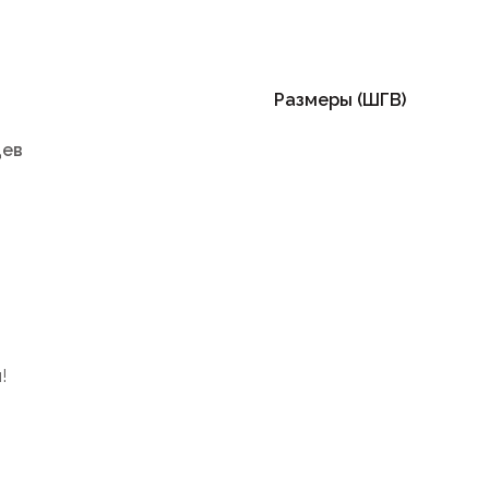
Размеры (ШГВ)
цев
!