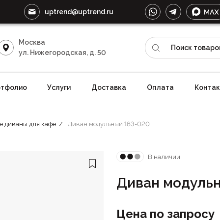
uptrend@uptrend.ru
Москва
ул. Нижегородская, д. 50
тфолио
Услуги
Доставка
Оплата
Конта
е диваны для кафе
Диван модульный 163-020
В наличии
Диван модульн
Цена по запросу