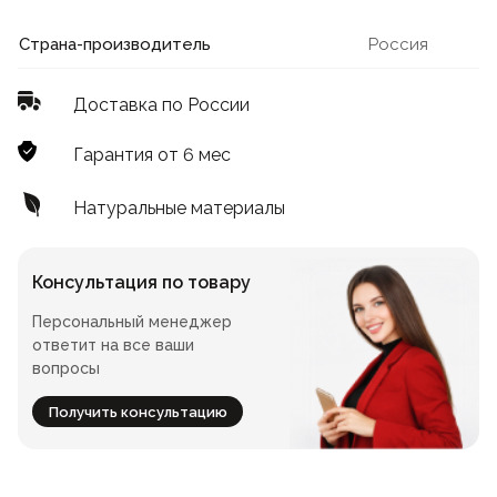
Лофт
Для летнего кафе
Страна-производитель
Россия
Для фудкорта
Доставка по России
Лофт
Конференц-столы
Гарантия от 6 мес
Для общепита
Квадратные
Натуральные материалы
На одной ножке
Консультация по товару
Персональный менеджер
Для гостиниц
ответит на все ваши
вопросы
Получить консультацию